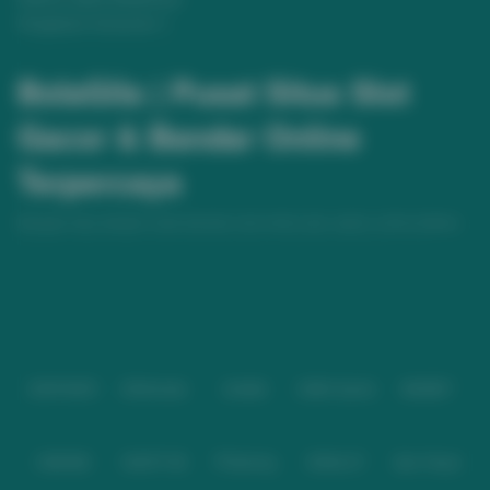
Pengaduan Konsumen
BolaGila | Pusat Situs Slot
Gacor & Bandar Online
Terpercaya
Bolagila situs terbaik untuk bermain slot online dan casino online terbaru
dengan modal minim yang penuh dengan jackpot sensasional. Join
sekarang dan mulai bermain di Bolagila slot gacor & live casino
Baca lebih
terpercaya, gampang login, dan langsung klaim bonus besar!
Partner
IDNPOKER
IDNArcade
UboBet
SABA Sports
SBOBET
CMD368
NSOFT 88
TFGaming
IDNSLOT
Spin Royal