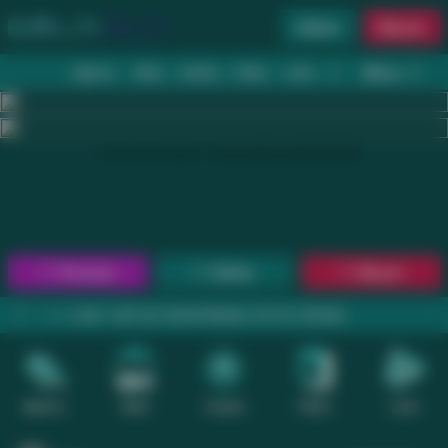
Daftar
Masuk
Menu
Beranda
Sports+
Slots
Casino
Poker
Lotto
Arcade
Fishing
1
2
3
4
5
6
7
8
9
10
11
12
13
14
15
Promosi
Daftar
Masuk
E CHAT UNTUK KONFIRMASI SITUS RESMI.
Sports+
Slots
Casino
Poker
Lotto